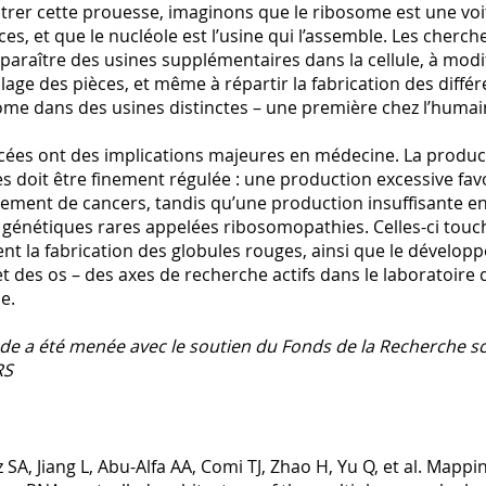
ustrer cette prouesse, imaginons que le ribosome est une v
ces, et que le nucléole est l’usine qui l’assemble. Les cherch
pparaître des usines supplémentaires dans la cellule, à modif
age des pièces, et même à répartir la fabrication des différ
ome dans des usines distinctes – une première chez l’humai
cées ont des implications majeures en médecine. La produc
 doit être finement régulée : une production excessive favo
ement de cancers, tandis qu’une production insuffisante en
 génétiques rares appelées ribosomopathies. Celles-ci touc
t la fabrication des globules rouges, ainsi que le dévelo
t des os – des axes de recherche actifs dans le laboratoire
e.
de a été menée avec le soutien du Fonds de la Recherche sc
RS
SA, Jiang L, Abu-Alfa AA, Comi TJ, Zhao H, Yu Q, et al. Mapp