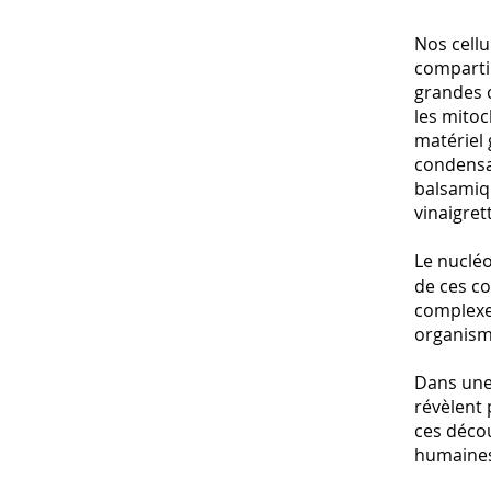
Nos cellu
compartim
grandes 
les mitoc
matériel
condensa
balsamiq
vinaigret
Le nuclé
de ces c
complexe
organism
Dans une 
révèlent 
ces décou
humaines