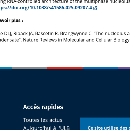
ng RNA-controlled architecture of the multiphase nucleolus
tps://doi.org/10.1038/s41586-025-09207-4
avoir plus :
e DLJ, Riback JA, Bascetin R, Brangwynne C. "The nucleolus 
ndensate". Nature Reviews in Molecular and Cellular Biology
Accès rapides
Toutes les actus
Ce site utilise des
Aujourd'hui à l'ULB