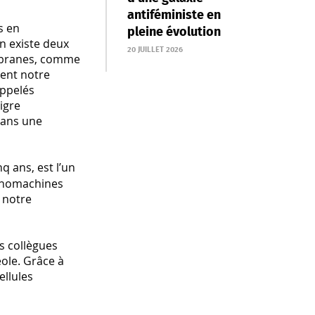
antiféministe en
s en
pleine évolution
en existe deux
20 JUILLET 2026
mbranes, comme
ient notre
appelés
igre
dans une
q ans, est l’un
nanomachines
 notre
s collègues
éole. Grâce à
ellules