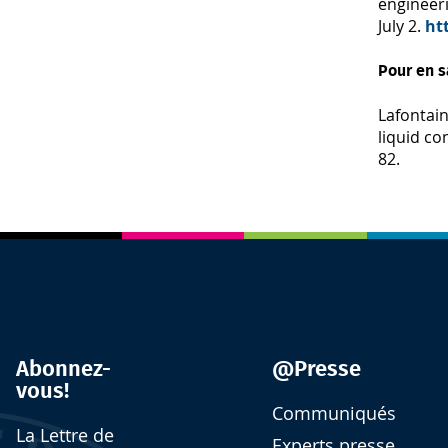
engineeri
July 2.
ht
Pour en s
Lafontain
liquid co
82.
Abonnez-
@Presse
vous!
Communiqués
La Lettre de
Experts presse