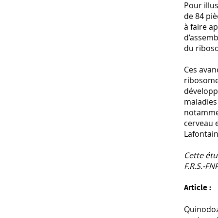
Pour ill
de 84 piè
à faire a
d’assembl
du ribos
Ces avan
ribosomes
développ
maladies
notammen
cerveau e
Lafontain
Cette étu
F.R.S.-FN
Article :
Quinodoz 