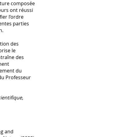
oiture composée
eurs ont réussi
ier l’ordre
entes parties
n.
tion des
rise le
traîne des
hent
ppement du
 du Professeur
ientifique,
ing and