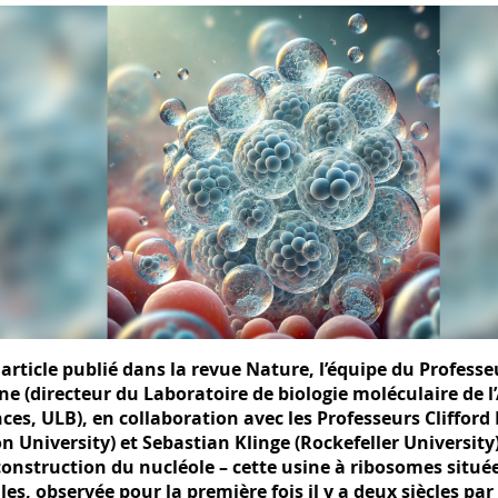
article publié dans la revue Nature, l’équipe du Professe
ne (directeur du Laboratoire de biologie moléculaire de l
nces, ULB), en collaboration avec les Professeurs Cliffo
n University) et Sebastian Klinge (Rockefeller University)
construction du nucléole – cette usine à ribosomes situ
les, observée pour la première fois il y a deux siècles pa