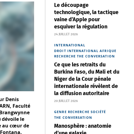
Le découpage
technologique, la tactique
vaine d’Apple pour
esquiver la régulation
24 JUILLET 2026
INTERNATIONAL
DROIT INTERNATIONAL
AFRIQUE
RECHERCHE
THE CONVERSATION
Ce que les retraits du
Burkina Faso, du Mali et du
Niger de la Cour pénale
internationale révèlent de
la diffusion autoritaire
ur Denis
20 JUILLET 2026
’ARN, Faculté
rd Brangwynne
GENRE
RECHERCHE
SOCIÉTÉ
THE CONVERSATION
 dévoile le
ée au cœur de
Manosphère : anatomie
r Fontana.
d’une galaxie