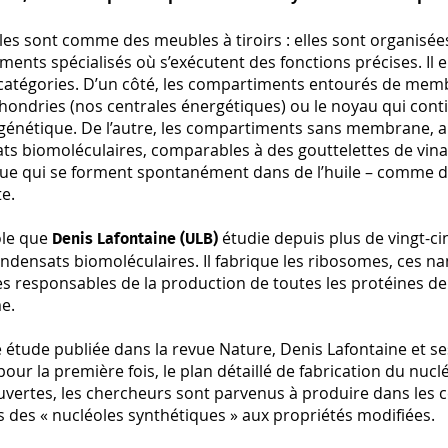
les sont comme des meubles à tiroirs : elles sont organisée
ents spécialisés où s’exécutent des fonctions précises. Il 
catégories. D’un côté, les compartiments entourés de me
hondries (nos centrales énergétiques) ou le noyau qui cont
 génétique. De l’autre, les compartiments sans membrane, 
ts biomoléculaires, comparables à des gouttelettes de vina
ue qui se forment spontanément dans de l’huile – comme 
te.
ole que
étudie depuis plus de vingt-cin
Denis Lafontaine (ULB)
ondensats biomoléculaires. Il fabrique les ribosomes, ces 
s responsables de la production de toutes les protéines de
e.
étude publiée dans la revue Nature, Denis Lafontaine et se
pour la première fois, le plan détaillé de fabrication du nucl
vertes, les chercheurs sont parvenus à produire dans les c
 des « nucléoles synthétiques » aux propriétés modifiées.