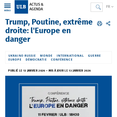
FR
MENU
Trump, Poutine, extrême
Actus & Agenda
FR
Agenda
Cours - Conférences - Débats
droite: l'Europe en
danger
UKRAINE-RUSSIE
MONDE
INTERNATIONAL
GUERRE
EUROPE
DÉMOCRATIE
CONFÉRENCE
PUBLIÉ LE 13 JANVIER 2026
–
MIS À JOUR LE 13 JANVIER 2026