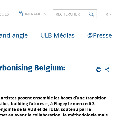
INTRANET
QUES
RECHERCHER
FR
and angle
ULB Médias
@Presse
rbonising Belgium:
t artistes posent ensemble les bases d’une transition
los, building futures », à Flagey le mercredi 3
njointe de la VUB et de l’ULB, soutenu par la
 met en avant la collaboration, la méthodologie mais