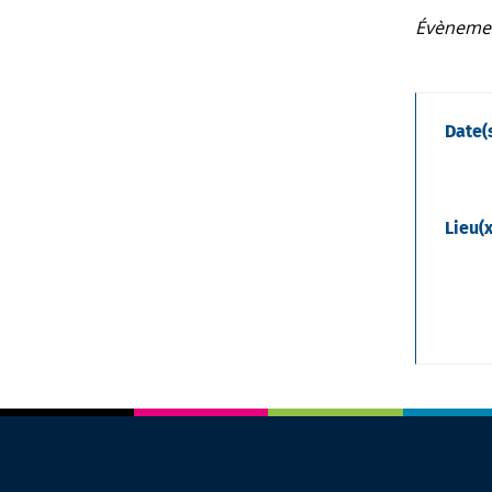
Évènemen
Date(
Lieu(x