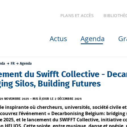
PLANS ET ACCÈS
BIBLIOTHÈ
Actus
Agenda
Gr
nda
FR
Agenda
ement du Swifft Collective - Deca
ing Silos, Building Futures
 25 NOVEMBRE 2025
–
MIS À JOUR LE 2 DÉCEMBRE 2025
ée inspirante où chercheurs, universités, société civile e
écouvrez l’événement « Decarbonising Belgium: bridging si
 2025, et le lancement du SWIFFT Collective, initiative co
n HELIOS. Cette soirée, entre musique, danse et poésie,