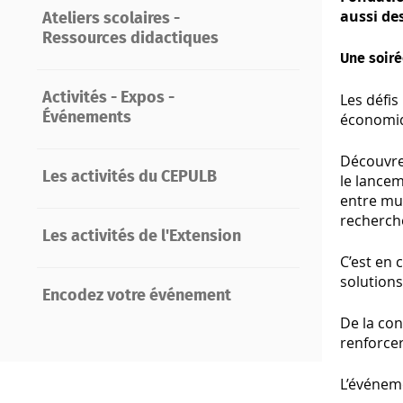
aussi de
Ateliers scolaires -
Ressources didactiques
Une soiré
Les défi
Activités - Expos -
économiqu
Événements
Découvrez
Les activités du CEPULB
le lancem
entre mus
recherche
Les activités de l'Extension
C’est en 
solution
Encodez votre événement
De la co
renforcer
L’événeme