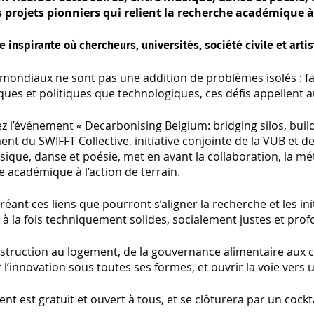
s projets pionniers qui relient la recherche académique à 
e inspirante où chercheurs, universités, société civile et art
s mondiaux ne sont pas une addition de problèmes isolés :
es et politiques que technologiques, ces défis appellent au
 l’événement « Decarbonising Belgium: bridging silos, build
ent du SWIFFT Collective, initiative conjointe de la VUB et d
ique, danse et poésie, met en avant la collaboration, la mét
 académique à l’action de terrain.
créant ces liens que pourront s’aligner la recherche et les in
s à la fois techniquement solides, socialement justes et p
nstruction au logement, de la gouvernance alimentaire aux 
 l’innovation sous toutes ses formes, et ouvrir la voie vers 
nt est gratuit et ouvert à tous, et se clôturera par un cockta