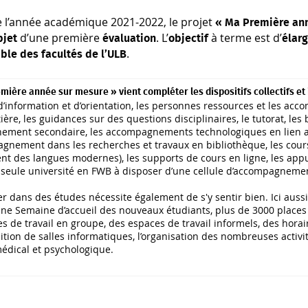
de l’année académique 2021-2022, le projet
« Ma Première an
d’une première
. L’
à terme est d’
bjet
évaluation
objectif
élarg
.
ble des facultés de l’ULB
mière année sur mesure » vient compléter les dispositifs collectifs et i
d’information et d’orientation, les personnes ressources et les ac
ère, les guidances sur des questions disciplinaires, le tutorat, les 
gnement secondaire, les accompagnements technologiques en lien a
nement dans les recherches et travaux en bibliothèque, les cours
t des langues modernes), les supports de cours en ligne, les appui
 seule université en FWB à disposer d’une cellule d’accompagnemen
r dans des études nécessite également de s'y sentir bien. Ici auss
ne Semaine d’accueil des nouveaux étudiants, plus de 3000 places de
es de travail en groupe, des espaces de travail informels, des hora
ition de salles informatiques, l’organisation des nombreuses activité
médical et psychologique.