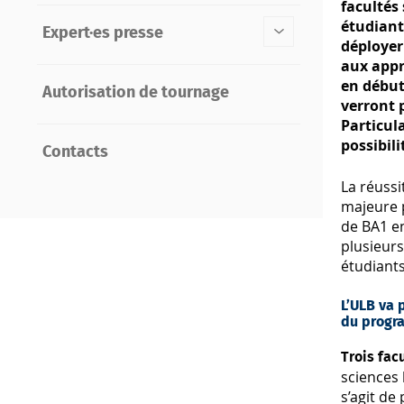
facultés
étudiant
Expert·es presse
déployer
aux appr
en début 
Autorisation de tournage
verront
Particula
possibili
Contacts
La réuss
majeure 
de BA1 en
plusieur
étudiants
L’ULB va 
du progr
Trois fac
sciences 
s’agit de