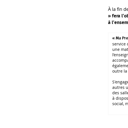
À la fin 
» fera l’o
à l’ensem
« Ma Pre
service 
une mati
l’ensei
accompag
égalemen
outre la
S'engage
autres u
des sall
à dispos
social, 