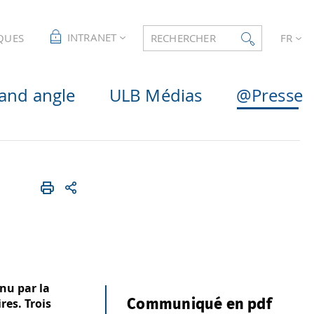
INTRANET
QUES
RECHERCHER
FR
and angle
ULB Médias
@Presse
nu par la
res. Trois
Communiqué en pdf