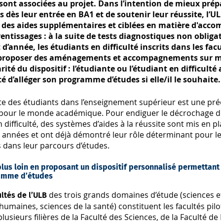
 sont associées au projet. Dans l’intention de mieux prép
s dès leur entrée en BA1 et de soutenir leur réussite, l’U
 des aides supplémentaires et ciblées en matière d'ac
entissages : à la suite de tests diagnostiques non obligat
d’année, les étudiants en difficulté inscrits dans les facu
 proposer des aménagements et accompagnements sur m
rité du dispositif : l’étudiante ou l’étudiant en difficulté
té d’alléger son programme d’études si elle/il le souhaite.
ite des étudiants dans l’enseignement supérieur est une pr
pour le monde académique. Pour endiguer le décrochage d
 difficulté, des systèmes d’aides à la réussite sont mis en p
s années et ont déjà démontré leur rôle déterminant pour l
 dans leur parcours d’études.
plus loin en proposant un dispositif personnalisé permettant
amme d’études
des trois grands domaines d’étude (sciences e
ultés de l’ULB
humaines, sciences de la santé) constituent les facultés pilot
 plusieurs filières de la Faculté des Sciences, de la Faculté 