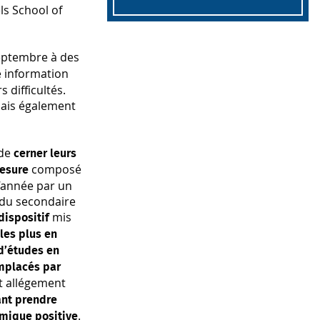
ls School of
septembre à des
e information
 difficultés.
mais également
 de
cerner leurs
composé
esure
l’année par un
 du secondaire
mis
 dispositif
 les plus en
d’études en
emplacés par
et allégement
ant prendre
.
mique positive