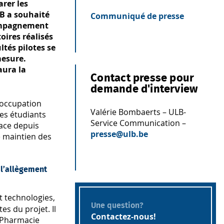
arer les
LB a souhaité
Communiqué de presse
compagnement
oires réalisés
ltés pilotes se
esure.
 aura la
Contact presse pour
demande d'interview
éoccupation
Valérie Bombaerts – ULB-
es étudiants
Service Communication –
lace depuis
presse@ulb.be
e maintien des
 l’allègement
t technologies,
Une question?
es du projet. Il
Contactez-nous!
de Pharmacie