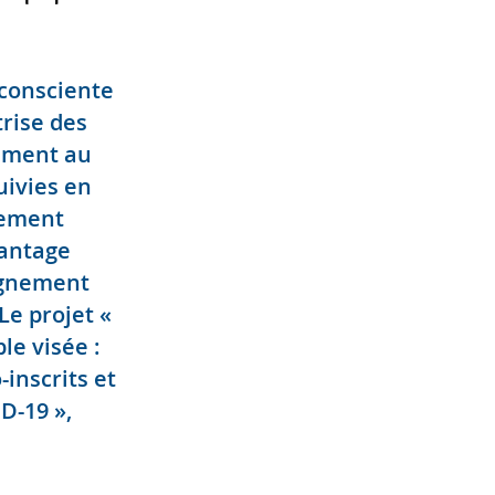
 consciente
trise des
amment au
uivies en
nement
vantage
eignement
Le projet «
e visée :
-inscrits et
D-19 »,