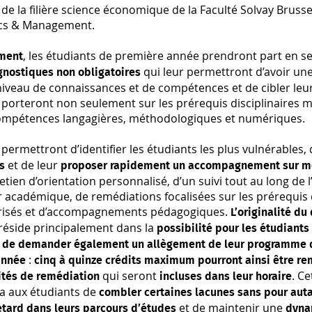
 de la filière science économique de la Faculté Solvay Brusse
cs & Management.
, les étudiants de première année prendront part en 
ment
qui leur permettront d’avoir un
agnostiques
non obligatoires
niveau de connaissances et de compétences et de cibler leurs
 porteront non seulement sur les prérequis disciplinaires 
compétences langagières, méthodologiques et numériques.
 permettront d’identifier les étudiants les plus vulnérables,
et de leur
és
proposer rapidement un accompagnement sur m
etien d’orientation personnalisé, d’un suivi tout au long de 
r académique, de remédiations focalisées sur les prérequis
risés et d’accompagnements pédagogiques.
L’originalité du
 réside principalement dans la
possibilité pour les étudiants
té de demander également un allègement de leur programme 
:
année
cinq à quinze crédits maximum pourront ainsi être r
qui seront
. C
vités de remédiation
incluses dans leur horaire
a aux étudiants de
combler certaines lacunes sans pour aut
et de maintenir une
etard dans leurs parcours d’études
dyna