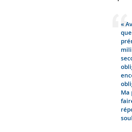
« A
que
pré
mil
sec
obl
enc
obl
Ma 
fair
rép
sou