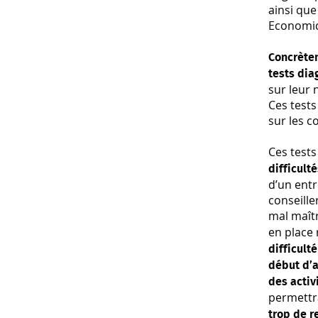
ainsi que
Economi
Concrète
tests di
sur leur 
Ces tests
sur les 
Ces tests
difficult
d’un entr
conseille
mal maît
en place
difficul
début d’
des acti
permettr
trop de r